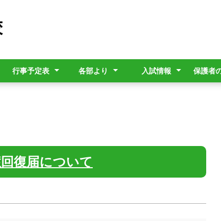
行事予定表
各部より
入試情報
保護者
イン
要覧
活動等)
年間行事予定表
奨学金・補助金
進路指導部
生徒指導部
教育相談
図書館
学校パンフレット
R9年度入学者選抜
R8年度入学者選抜
登下
台風
沖縄
GIG
につ
台端
症回復届について