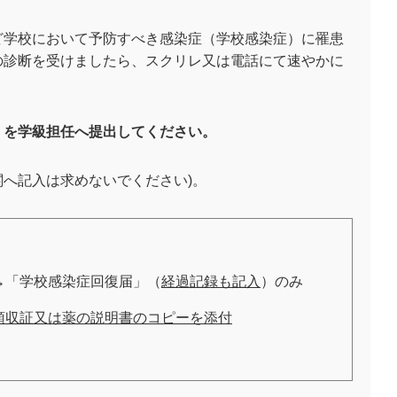
ど学校において予防すべき感染症（学校感染症）に罹患
の診断を受けましたら、スクリレ又は電話にて速やかに
」を学級担任へ提出してください。
関へ記入は求めないでください
)
。
→
「学校感染症回復届」（
経過記録も記入
）のみ
領収証又は薬の説明書のコピーを添付