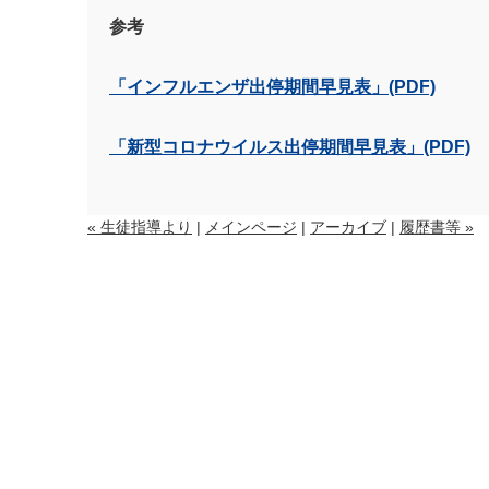
参考
「
インフルエンザ出停
期間早見表
」
(PDF)
「
新型コロナウイルス出停期間早見表
」
(PDF)
« 生徒指導より
|
メインページ
|
アーカイブ
|
履歴書等 »