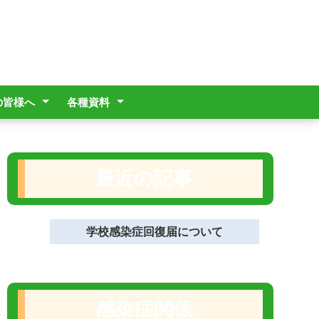
の皆様へ
各種資料
校の送迎について
時の対応について
県通学費支援事業
Aスクール一人一
職員必携(抜粋)
いじめ防止基本方針
部活動方針
R8部活動年間計画
学校評価
学校評議員会運営状況
危機管理マニュアル
普天間高校PTA会則
いて
末について
最近の記事
学校感染症回復届について
感染症関係