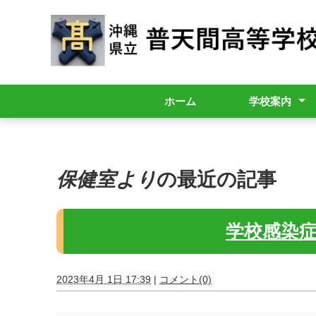
ホーム
学校案内
校長挨拶
学校概要
グランドデザ
令和8年度学校
生徒の活躍(部
保健室より
の最近の記事
学校感染
2023年4月 1日 17:39
|
コメント(0)