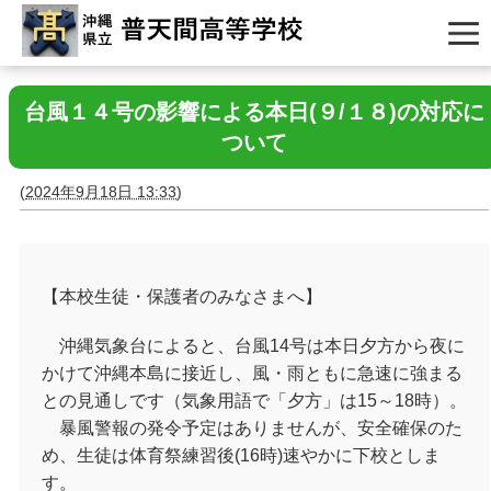
台風１４号の影響による本日(９/１８)の対応に
ついて
(
2024年9月18日 13:33
)
【本校生徒・保護者のみなさまへ】
沖縄気象台によると、台風
14
号は本日夕方から夜に
かけて沖縄本島に接近し、風・雨ともに急速に強まる
との見通しです（気象用語で「夕方」は
15
～
18
時）。
暴風警報の発令予定はありませんが、安全確保のた
め、生徒は体育祭練習後
(16
時
)
速やかに下校としま
す。