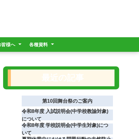
の皆様へ
各種資料
校の送迎について
時の対応について
県通学費支援事業
Aスクール一人一
職員必携(抜粋)
いじめ防止基本方針
部活動方針
R8部活動年間計画
学校評価
学校評議員会運営状況
危機管理マニュアル
普天間高校PTA会則
いて
末について
最近の記事
第10回舞台祭のご案内
令和8年度 入試説明会(中学校教諭対象)
について
令和8年度 学校説明会(中学生対象)につ
いて