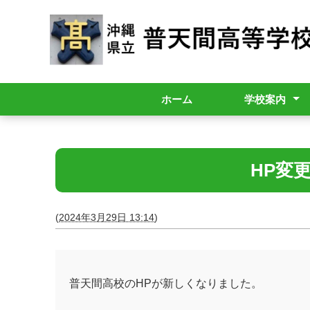
ホーム
学校案内
校長挨拶
学校概要
グランドデザ
令和8年度学校
生徒の活躍(部
HP変
(
2024年3月29日 13:14
)
普天間高校のHPが新しくなりました。