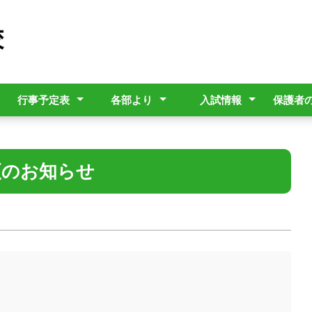
行事予定表
各部より
入試情報
保護者
イン
要覧
活動等)
年間行事予定表
奨学金・補助金
進路指導部
生徒指導部
教育相談
図書館
学校パンフレット
R9年度入学者選抜
R8年度入学者選抜
登下
台風
沖縄
GIG
につ
台端
更のお知らせ